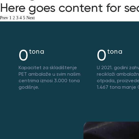
Here goes content for se
Prev
1
2
3
4
5
Next
0
0
tona
tona
Kapacitet za skladištenje
U 2021. godini zahv
PET ambalaže u svim našim
reciklaži ambalaž
centrima iznosi 3.000 tona
otpada, proizvede
godišnje.
1.467 tona manje