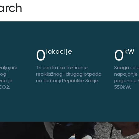
arch
0
0
lokacije
kW
aljujući
Tri centra za tretiranje
Snaga sola
nog
reciklažnog i drugog otpada
napajanje
no je
na teritoriji Republike Srbije.
pogona u K
 CO2.
550kW.