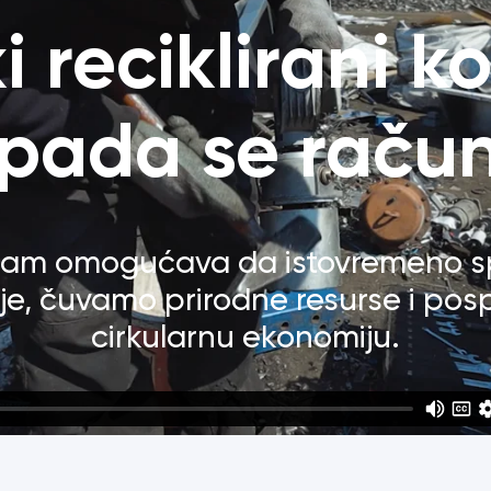
i reciklirani 
pada se raču
 nam omogućava da istovremeno 
e, čuvamo prirodne resurse i po
cirkularnu ekonomiju.