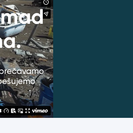
komad
na.
sprečavamo
spešujemo