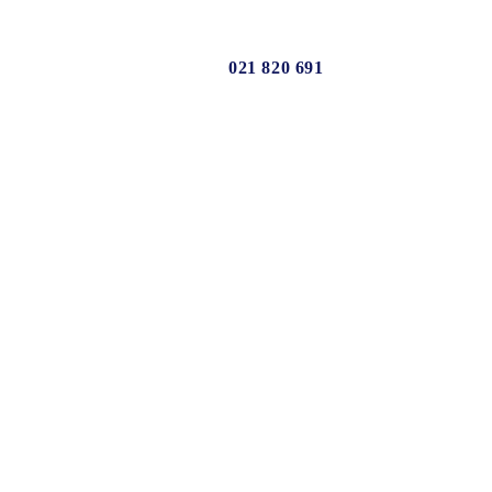
Usluge
Novosti
Kontakt
SR
/
EN
021 820 691
metala
ene ploče
ranulat
ips
ice
 metal (E40)
ni otpad
i aluminijumske granule