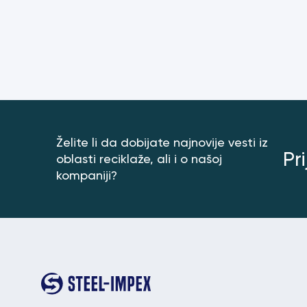
Želite li da dobijate najnovije vesti iz
Pr
oblasti reciklaže, ali i o našoj
kompaniji?