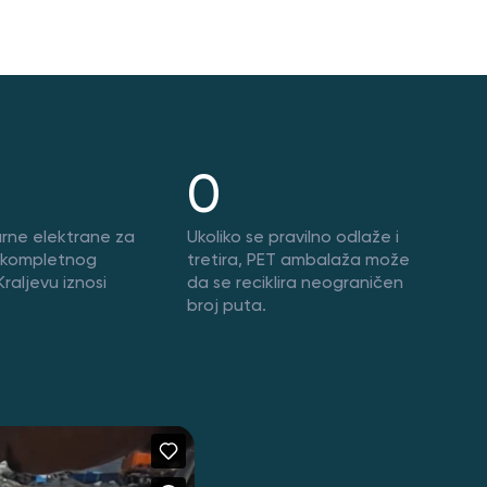
0
rne elektrane za
Ukoliko se pravilno odlaže i
 kompletnog
tretira, PET ambalaža može
raljevu iznosi
da se reciklira neograničen
broj puta.