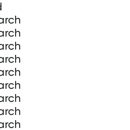
d
arch
O nama
Reciklaža
Proizvodi
Rafiniranje mešanih 
SBR gum
arch
Metal
Gumeni g
arch
Obojeni metali
Gumeni č
Guma
PET flek
arch
Plastika
Šredovan
Elektronski i električ
Bakarne 
arch
Otpadna vozila
arch
Ambalažni otpad
arch
arch
arch