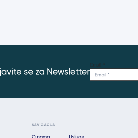
Email
*
ijavite se za Newsletter
NAVIGACIJA
O nama
Usluge