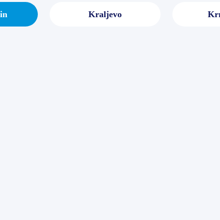
in
Kraljevo
Krn