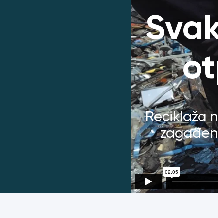
Svak
ot
Reciklaža
zagađenj