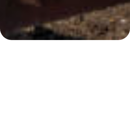
Otkupljeno gvožđe se reciklira i koristi za
proizvodnju novih proizvoda ili se koristi kao
sirovina za proizvodnju čelika.
Benefiti reciklaže gvožđa
Najvažniji benefiti reciklaže gvožđa su:
Očuvanje prirodnih resursa
: Reciklaža