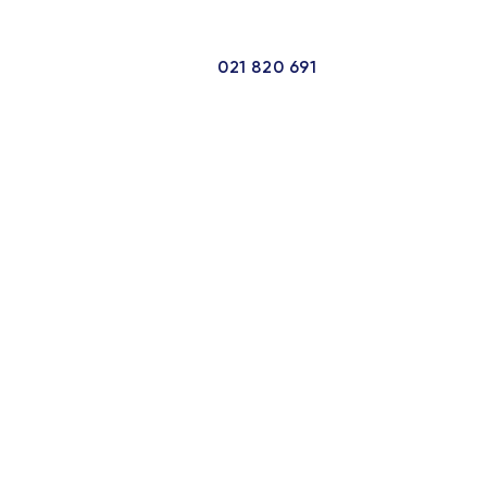
luge
Novosti
Kontakt
SR
/
EN
021 820 691
la
 ploče
ulat
tal (E40)
tpad
uminijumske granule