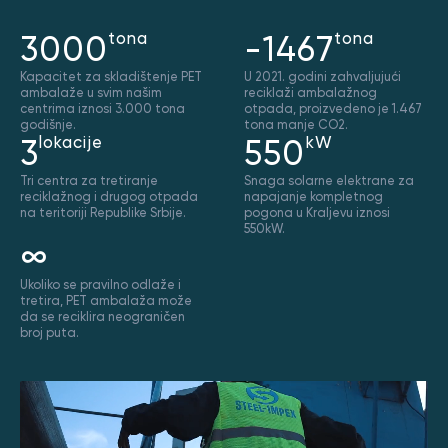
3000
tona
-1467
tona
Kapacitet za skladištenje PET
U 2021. godini zahvaljujući
ambalaže u svim našim
reciklaži ambalažnog
centrima iznosi 3.000 tona
otpada, proizvedeno je 1.467
godišnje.
tona manje CO2.
3
lokacije
550
kW
Tri centra za tretiranje
Snaga solarne elektrane za
reciklažnog i drugog otpada
napajanje kompletnog
na teritoriji Republike Srbije.
pogona u Kraljevu iznosi
550kW.
∞
Ukoliko se pravilno odlaže i
tretira, PET ambalaža može
da se reciklira neograničen
broj puta.