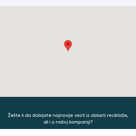
Želite li da dobijate najnovije vesti iz oblasti reciklaže,
ali i o našoj kompaniji?
Prijavite se za Newsletter