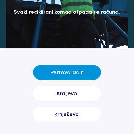
Svaki reciklirani komad otpada se računa.
Petrovaradin
Kraljevo
Krnješevci