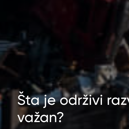
Šta je održivi raz
važan?