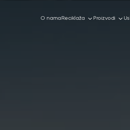
O nama
Reciklaža
Proizvodi
Us
Rafiniranje mešanih meta
SBR gumene
Metal
Gumeni gran
Obojeni metali
Gumeni čips
Guma
PET flekice
Plastika
Šredovan me
Elektronski i električni o
Bakarne i al
Otpadna vozila
Ambalažni otpad