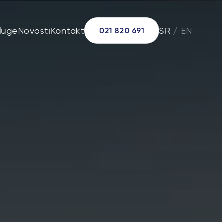
luge
Novosti
Kontakt
SR
/
EN
021 820 691
la
 ploče
ulat
tal (E40)
tpad
uminijumske granule