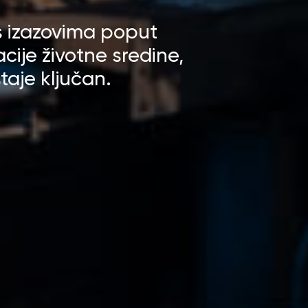
 izazovima poput
ije životne sredine,
taje ključan.