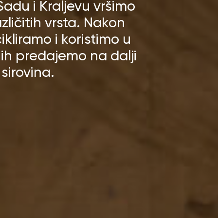
du i Kraljevu vršimo
ličitih vrsta. Nakon
kliramo i koristimo u
i ih predajemo na dalji
sirovina.