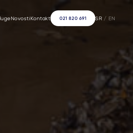
luge
Novosti
Kontakt
SR
/
EN
021 820 691
la
 ploče
ulat
tal (E40)
tpad
uminijumske granule