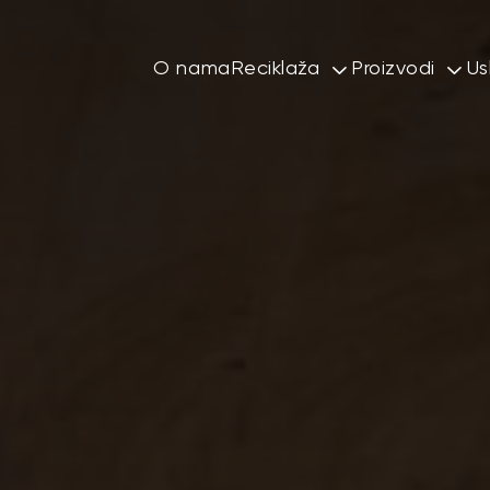
O nama
Reciklaža
Proizvodi
Us
Rafiniranje mešanih meta
SBR gumene
Metal
Gumeni gran
Obojeni metali
Gumeni čips
Guma
PET flekice
Plastika
Šredovan me
Elektronski i električni o
Bakarne i al
Otpadna vozila
Ambalažni otpad