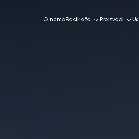
O nama
Reciklaža
Proizvodi
Us
Rafiniranje mešanih meta
SBR gumene
Metal
Gumeni gran
Obojeni metali
Gumeni čips
Guma
PET flekice
Plastika
Šredovan me
Elektronski i električni o
Bakarne i al
Otpadna vozila
Ambalažni otpad