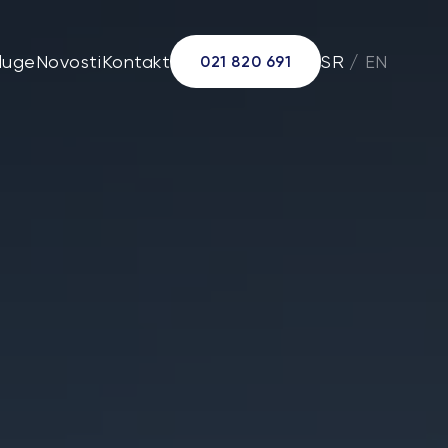
luge
Novosti
Kontakt
SR
/
EN
021 820 691
la
 ploče
ulat
tal (E40)
tpad
uminijumske granule