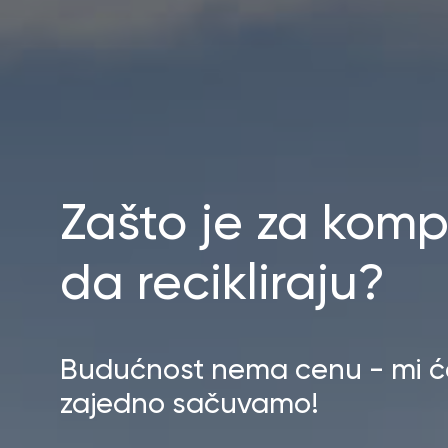
Zašto je za komp
da recikliraju?
Budućnost nema cenu - mi 
zajedno sačuvamo!